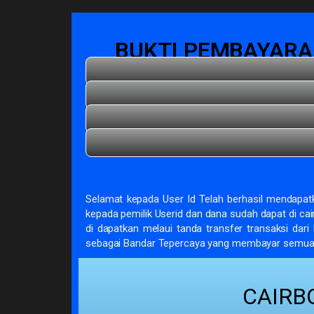
BUKTI PEMBAYARAN
Selamat kepada User Id Telah berhasil mendapa
kepada pemilik Userid dan dana sudah dapat di c
di dapatkan melaui tanda transfer transaksi d
sebagai Bandar Tepercaya yang membayar semua
CAIRBO